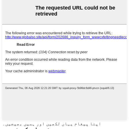
اپنا پیغام یہاں لکھیں اور ہمیں بھیجیں۔