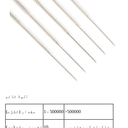
لیڈ ٹائم:
>500000
1 - 500000
مقدار (ٹکڑے)
مذاکرات کیے جائیں۔
10
تخمینہ وقت (دن)