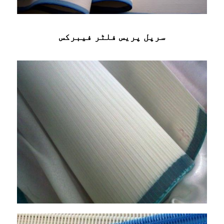
سرپل پریس فلٹر فیبرکس