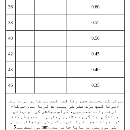
36
0.60
38
0.55
40
0.50
42
0.45
43
0.40
46
0.35
سوئی کے مختلف حصوں کا قطر گیج سے ظاہر ہوتا ہے۔
چھوٹا گیج بڑے قطر کی پیمائش کرتا ہے۔ جب کام
کرنے والے حصے میں، کراس سیکشن کی اونچائی
ورکنگ پارٹ گیج سے ظاہر ہوتی ہے۔ مخروطی کام
کرنے والے حصے کی کراس سیکشن کی اونچائی سوئی
پوائنٹ سے 5mm کی پوزیشن پر ماپا جاتا ہے۔