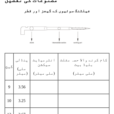
مصنوعات کی تفصیل
فیلٹنگ سوئیوں کے گیجز اور قطر
کام کرنے والا حصہ مثلث
انٹرمیڈیٹ
پنڈلی
بلیڈ بیٹ
سیکشن
گیج
(ملی
(ملی میٹر)
(ملی میٹر)
میٹر)
9
3.56
10
3.25