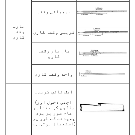
درمیانی وقفہ
بارب
وقفہ
قریبی وقفہ کاری
کاری
بار بار وقفہ
کاری
واحد وقفہ کاری
ایف ٹائپ کریں۔
(اچھی دخول اور
بالوں کی مقدار،
عام طور پر پری
چھیدنے کے طور پر
استعمال ہوتی ہے)