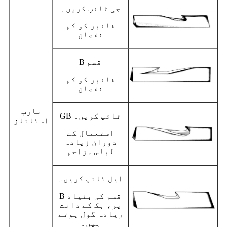
جی ٹائپ کریں۔
فائبر کو کم
نقصان
B قسم
فائبر کو کم
نقصان
بارب
GB ٹائپ کریں۔
اسٹائلز
استعمال کے
دوران زیادہ
لباس مزاحم
ایل ٹائپ کریں۔
B قسم کی بنیاد
پر، ہک کے دانت
زیادہ گول ہوتے
ہیں۔