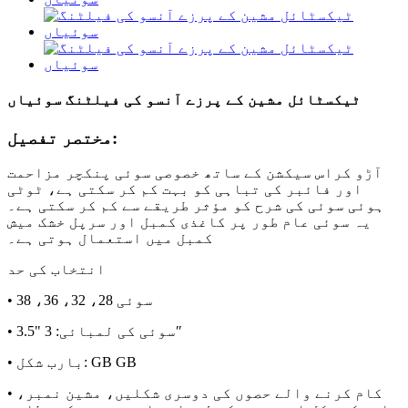
ٹیکسٹائل مشین کے پرزے آنسو کی فیلٹنگ سوئیاں
مختصر تفصیل:
آڑو کراس سیکشن کے ساتھ خصوصی سوئی پنکچر مزاحمت
اور فائبر کی تباہی کو بہت کم کر سکتی ہے، ٹوٹی
ہوئی سوئی کی شرح کو مؤثر طریقے سے کم کر سکتی ہے۔
یہ سوئی عام طور پر کاغذی کمبل اور سرپل خشک میش
کمبل میں استعمال ہوتی ہے۔
انتخاب کی حد
• سوئی 28، 32، 36، 38
• سوئی کی لمبائی: 3 "3.5″
• بارب شکل: GB GB
• کام کرنے والے حصوں کی دوسری شکلیں، مشین نمبر،