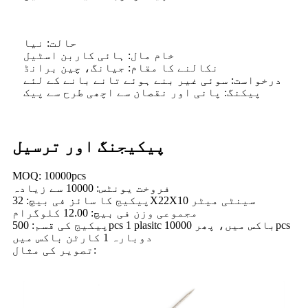
حالت: نیا
خام مال: ہائی کاربن اسٹیل
نکالنے کا مقام: جیانگ، چین برانڈ
درخواست: سوئی غیر بنے ہوئے تانے بانے کے لئے
پیکنگ: پانی اور نقصان سے اچھی طرح سے پیک
پیکیجنگ اور ترسیل
MOQ: 10000pcs
فروخت یونٹس: 10000 سے زیادہ
پیکیج کا سائز فی بیچ: 32X22X10 سینٹی میٹر
مجموعی وزن فی بیچ: 12.00 کلوگرام
پیکیج کی قسم: 500pcs 1 plasitc باکس میں، پھر 10000pcs
دوبارہ 1 کارٹن باکس میں
تصویر کی مثال: