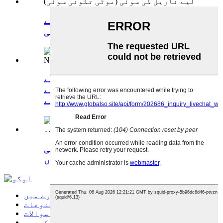
ناریل کی پیداوار کی پیداوار کے
لیے ناریل کی سوئی...
سوئی پنچڈ غیر بنے ہوئے
پولیامائڈ نے محسوس کیا نان بنے
ہوئے...
سرپل سوئی آٹوموٹو کے اندرونی
حصے کے لیے موزوں...
ہمارے بارے میں
مصنوعات
اکثر پوچھے گئے سوالات
ہم سے رابطہ کریں۔