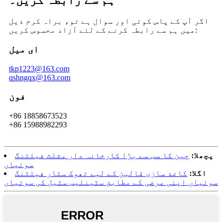
ہم سے رابطہ کریں۔
اگر آپ کے پاس کوئی اور سوال ہے تو، براہ کرم ذیل
میں ہم سے رابطہ کرنے کے لئے آزاد محسوس کریں:
ای میل
tkp1223@163.com
qshngqx@163.com
فون
+86 18858673523
+86 15988982293
پچھلا:
چین کا سب سے بڑا کارخانہ دار مثلث فیلٹنگ
سوئیاں
اگلا:
کاغذ سازی قالین کے لیے تھوک سٹار فیلٹنگ
سوئیاں اپنی مرضی کے مطابق سٹینلیس سٹیل کی سوئیاں