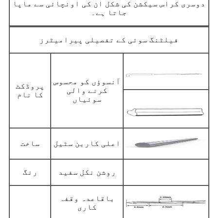
دوسری کراس سیکشن کی شکل ان کی اونچائی سے ماپا
جاتا ہے۔
فیلٹنگ سوئی کے تفصیلی پیرامیٹرز
آنسوؤں کو محسوس
پروڈکٹ
کرنے والی
کا نام
سوئیاں
اعلی کاربن سٹیل
ساخت
روشن نکل سفید
رنگ
باقاعدہ وقفہ
کاری