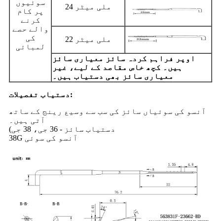
سوئیوں
24 ملی میٹر
پر کام
کرنے
والے حصے
کی
22 ملی میٹر
لمبائی
اوپر فراہم کردہ سائز معیاری سائز
ہیں۔ کچھ خاص مقاصد کے لیے، غیر
معیاری سائز بھی دستیاب ہیں۔
دستیاب تفصیلات:
آنسو کی سوئیاں سائز کی سب سے وسیع رینج کے ساتھ
آتی ہیں۔
(دستیاب سائز - 36 جی، 38 جی
38G آنسو کی سوئی