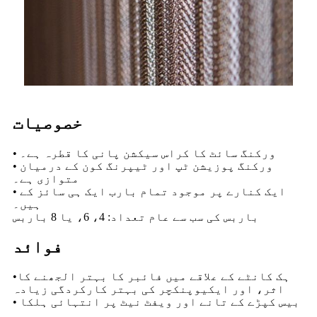
خصوصیات
• ورکنگ سائٹ کا کراس سیکشن پانی کا قطرہ ہے۔
• ورکنگ پوزیشن ٹپ اور ٹیپرنگ کون کے درمیان
متوازی ہے۔
• ایک کنارے پر موجود تمام بارب ایک ہی سائز کے
ہیں۔
باربس کی سب سے عام تعداد: 4، 6، یا 8 باربس
فوائد
•ہک کانٹے کے علاقے میں فائبر کا بہتر الجھنے کا
اثر، اور ایکیوپنکچر کی بہتر کارکردگی زیادہ
• بیس کپڑے کے تانے اور ویفٹ نیٹ پر انتہائی ہلکا