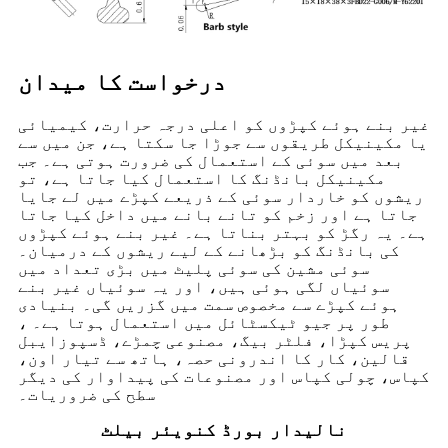
درخواست کا میدان
غیر بنے ہوئے کپڑوں کو اعلی درجہ حرارت، کیمیائی
یا مکینیکل طریقوں سے جوڑا جا سکتا ہے، جن میں سے
بعد میں سوئی کے استعمال کی ضرورت ہوتی ہے۔ جب
مکینیکل بانڈنگ کا استعمال کیا جاتا ہے، تو
ریشوں کو خاردار سوئی کے ذریعے کپڑے میں لے جایا
جاتا ہے اور زخم کو تانے بانے میں داخل کیا جاتا
ہے۔ یہ رگڑ کو بہتر بناتا ہے۔ غیر بنے ہوئے کپڑوں
کی بانڈنگ کو بڑھانے کے لیے ریشوں کے درمیان۔
سوئی مشین کی سوئی پلیٹ میں بڑی تعداد میں
سوئیاں لگی ہوئی ہیں، اور یہ سوئیاں غیر بنے
ہوئے کپڑے سے مخصوص سمت میں گزریں گی۔ بنیادی
طور پر جیو ٹیکسٹائل میں استعمال ہوتا ہے۔ ،
پریس کپڑا، فلٹر بیگ، مصنوعی چمڑے، ڈسپوزایبل
قالین، کار کا اندرونی حصہ، ہاتھ سے تیار اون،
کپاس، چولی کپاس اور مصنوعات کی پیداوار کی دیگر
سطح کی ضروریات۔
نالیدار بورڈ کنویئر بیلٹ