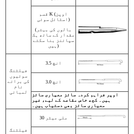
قسم K (اوپن
اسٹائل سوئی)
(بالوں کی بہتر
مقدار کے ساتھ ہک
سپائنز بنا سکتے
ہیں)
3.5 انچ
فیلٹنگ
سوئیوں
کی برائے
3.0 انچ
نام
لمبائی
اوپر فراہم کردہ سائز معیاری سائز
ہیں۔ کچھ خاص مقاصد کے لیے، غیر
معیاری سائز بھی دستیاب ہیں۔
30 ملی میٹر
فیلٹنگ