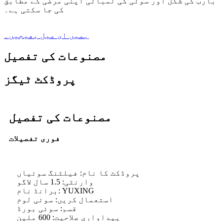
بارب کی شکل اور سوئی کی لمبائی اپنی مرضی کے مطابق
کی جا سکتی ہے۔
ہمیں ای میل بھیجیں۔
مصنوعات کی تفصیل
پروڈکٹ ٹیگز
مصنوعات کی تفصیل
فوری تفصیلات
پروڈکٹ کا نام: فیلٹنگ سوئیاں
وارنٹی: 1.5 سال لاگو
برانڈ نام: YUXING
استعمال کریں: سوئی لوم
قسم: سوئی بورڈ
پیداواری صلاحیت: 600 ملین