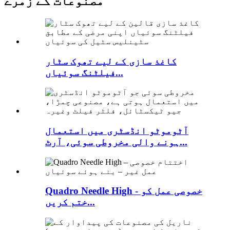
مصنوعات کے زمرے
کاغذ سازی کے لیے تھوک سٹار
فیلٹنگ سوئیاں...
آٹوموٹو انڈسٹری میں استعمال
ہونے والی مخروطی سوئی، آرٹ...
Quadro Needle High - خصوصی عمل کو
ختم کریں...