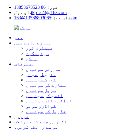
فون:
+86 18858673523
tkp1223@163.com
ای میل:
13566893065@163.com
ای میل:
گھر
ہمارے بارے میں
فیکٹری ٹور
سرٹیفکیٹ
پیکج
مصنوعات
سہ رخی سوئیاں
مخروطی سوئی
فورک سوئیاں
ستارے کی سوئیاں
سرپل سوئیاں
آنسو کی سوئیاں
ٹرائی سٹار سوئیاں
کواڈرو سوئی
ناریل کی سوئیاں
خبریں
اکثر پوچھے گئے سوالات
ہم سے رابطہ کریں۔