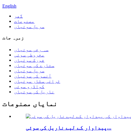
English
گھر
مصنوعات
سرپل سوئیاں
زمرہ جات
سہ رخی سوئیاں
مخروطی سوئی
فورک سوئیاں
ستارے کی سوئیاں
سرپل سوئیاں
آنسو کی سوئیاں
ٹرائی سٹار سوئیاں
کواڈرو سوئی
ناریل کی سوئیاں
نمایاں مصنوعات
پیداوار کے لیے ناریل کی سوئی...