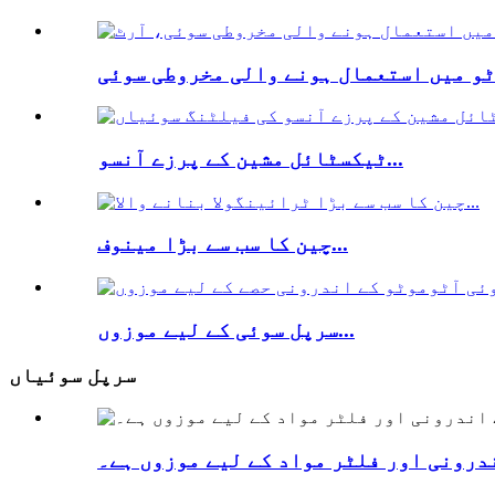
ٹیکسٹائل مشین کے پرزے آنسو...
چین کا سب سے بڑا مینوف...
سرپل سوئی کے لیے موزوں...
سرپل سوئیاں
درونی اور فلٹر مواد کے لیے موزوں ہے۔