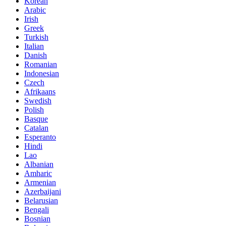
Korean
Arabic
Irish
Greek
Turkish
Italian
Danish
Romanian
Indonesian
Czech
Afrikaans
Swedish
Polish
Basque
Catalan
Esperanto
Hindi
Lao
Albanian
Amharic
Armenian
Azerbaijani
Belarusian
Bengali
Bosnian