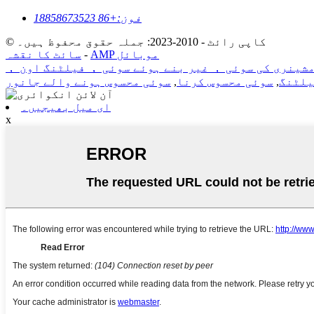
فون:
+86 18858673523
© کاپی رائٹ - 2010-2023: جملہ حقوق محفوظ ہیں۔
AMP موبائل
-
سائٹ کا نقشہ
شینری کی سوئی ， غیر بنے ہوئے سوئی ， فیلٹنگ اون ，
یلٹنگ
,
سوئی محسوس کرنا
,
سوئی محسوس ہونے والے جانور
ای میل بھیجیں۔
x