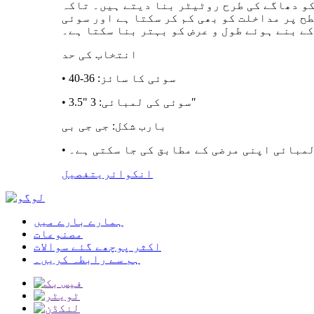
کو دھاگے کی طرح روٹیٹر بنا دیتے ہیں۔ تاکہ
ح پر مداخلت کو بھی کم کر سکتا ہے اور سوئی
کے بنے ہوئے طول و عرض کو بہتر بنا سکتا ہے۔
انتخاب کی حد
• سوئی کا سائز: 36-40
• سوئی کی لمبائی: 3 "3.5″
بارب شکل: جی جی بی
لمبائی اپنی مرضی کے مطابق کی جا سکتی ہے۔
انکوائری
تفصیل
ہمارے بارے میں
مصنوعات
اکثر پوچھے گئے سوالات
ہم سے رابطہ کریں۔