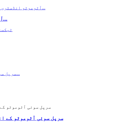
آٹو میں استعمال ہونے والی مخروطی سوئی...
سرپل سوئی آٹوموٹو کے ان