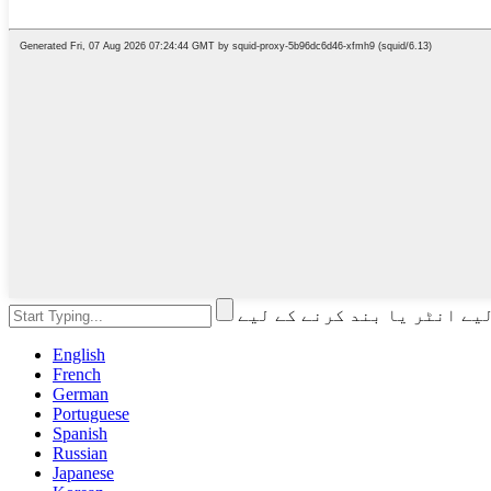
English
French
German
Portuguese
Spanish
Russian
Japanese