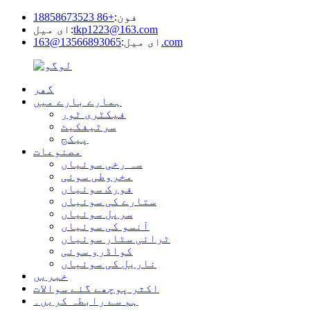
فون:
+86 18858673523
tkp1223@163.com
ای میل:
13566893065@163.com
ای میل:
گھر
ہمارے بارے میں
فیکٹری ٹور
سرٹیفکیٹ
پیکج
مصنوعات
سہ رخی سوئیاں
مخروطی سوئی
فورک سوئیاں
ستارے کی سوئیاں
سرپل سوئیاں
آنسو کی سوئیاں
ٹرائی سٹار سوئیاں
کواڈرو سوئی
ناریل کی سوئیاں
خبریں
اکثر پوچھے گئے سوالات
ہم سے رابطہ کریں۔