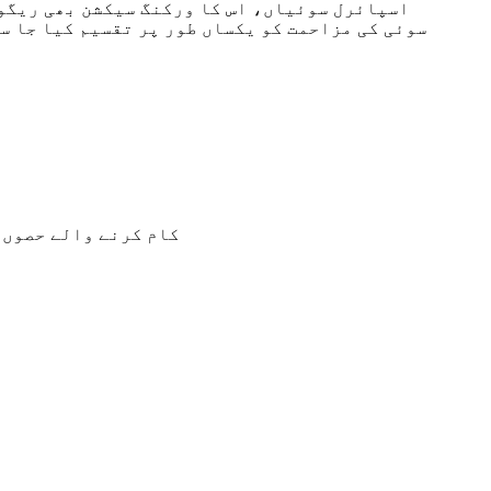
اسپائرل سوئیاں، اس کا ورکنگ سیکشن بھی ریگول
سوئی کی مزاحمت کو یکساں طور پر تقسیم کیا جا سک
• کام کرنے والے حصوں