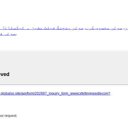
ں
,
سوئی محسوس کی۔
,
سوئی پنچنگ فیلٹ مشین ， ٹیکسٹائل م
,
سوئی ف