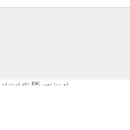
تلاش کرنے کے لیے انٹر یا بند کرنے کے لیے ESC کو دبائیں۔