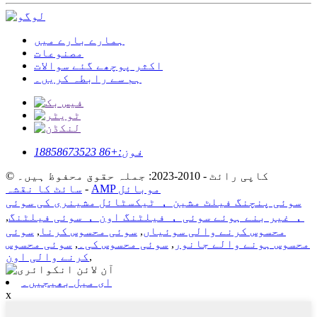
ہمارے بارے میں
مصنوعات
اکثر پوچھے گئے سوالات
ہم سے رابطہ کریں۔
فون:
+86 18858673523
© کاپی رائٹ - 2010-2023: جملہ حقوق محفوظ ہیں۔
AMP موبائل
-
سائٹ کا نقشہ
سوئی پنچنگ فیلٹ مشین ， ٹیکسٹائل مشینری کی سوئی
， غیر بنے ہوئے سوئی ， فیلٹنگ اون ， سوئی فیلٹنگ
,
محسوس کرنے والی سوئیاں
,
سوئی محسوس کرنا
,
سوئی
محسوس ہونے والے جانور
,
سوئی محسوس کی۔
,
سوئی محسوس
,
کرنے والی اون
ای میل بھیجیں۔
x