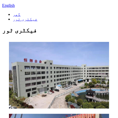
English
گھر
فیکٹری ٹور
فیکٹری ٹور