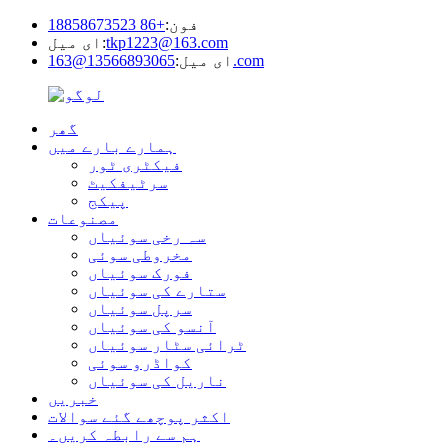
فون:
+86 18858673523
tkp1223@163.com
ای میل:
13566893065@163.com
ای میل:
گھر
ہمارے بارے میں
فیکٹری ٹور
سرٹیفکیٹ
پیکج
مصنوعات
سہ رخی سوئیاں
مخروطی سوئی
فورک سوئیاں
ستارے کی سوئیاں
سرپل سوئیاں
آنسو کی سوئیاں
ٹرائی سٹار سوئیاں
کواڈرو سوئی
ناریل کی سوئیاں
خبریں
اکثر پوچھے گئے سوالات
ہم سے رابطہ کریں۔